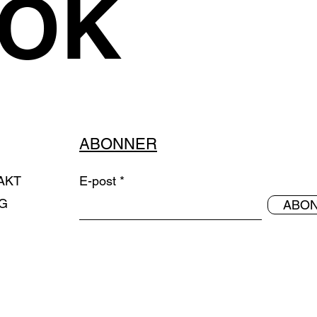
OOK
ABONNER
AKT
E-post
G
ABO